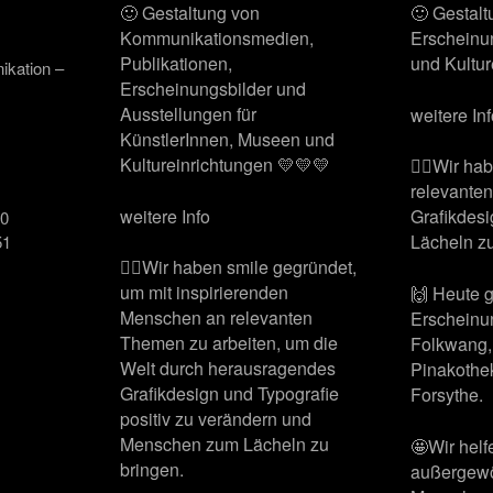
🙂 Gestaltung von
🙂 Gestal
Kommunikationsmedien,
Erscheinu
Publikationen,
und Kultur
ikation –
Erscheinungsbilder und
Ausstellungen für
weitere In
KünstlerInnen, Museen und
Kultureinrichtungen 💛💛💛
🙋‍♂️Wir h
relevante
weitere Info
Grafikdes
00
Lächeln zu
51
🙋‍♂️Wir haben smile gegründet,
um mit inspirierenden
🙌 Heute 
Menschen an relevanten
Erscheinu
Themen zu arbeiten, um die
Folkwang,
Welt durch herausragendes
Pinakothe
Grafikdesign und Typografie
Forsythe.
positiv zu verändern und
Menschen zum Lächeln zu
🤩Wir helf
bringen.
außergewö