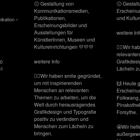
🙂 Gestaltung von
🙂 Gestal
Kommunikationsmedien,
Erscheinu
Publikationen,
und Kultur
ikation –
Erscheinungsbilder und
Ausstellungen für
weitere In
KünstlerInnen, Museen und
Kultureinrichtungen 💛💛💛
🙋‍♂️Wir h
relevante
weitere Info
Grafikdes
00
Lächeln zu
51
🙋‍♂️Wir haben smile gegründet,
um mit inspirierenden
🙌 Heute 
Menschen an relevanten
Erscheinu
Themen zu arbeiten, um die
Folkwang,
Welt durch herausragendes
Pinakothe
Grafikdesign und Typografie
Forsythe.
positiv zu verändern und
Menschen zum Lächeln zu
🤩Wir helf
bringen.
außergewö